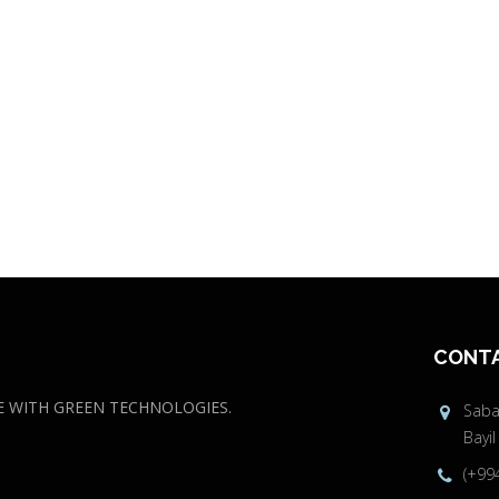
CONTA
E WITH GREEN TECHNOLOGIES.
Sabai
Bayil
(+99