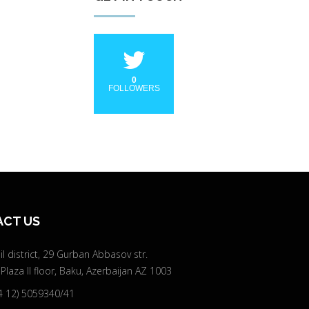
0
FOLLOWERS
CT US
l district, 29 Gurban Abbasov str.
 Plaza II floor, Baku, Azerbaijan AZ 1003
4 12) 5059340/41