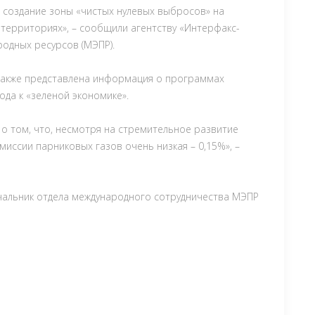
и создание зоны «чистых нулевых выбросов» на
 территориях», – сообщили агентству «Интерфакс-
родных ресурсов (МЭПР).
акже представлена ​​информация о программах
ода к «зеленой экономике».
о том, что, несмотря на стремительное развитие
миссии парниковых газов очень низкая – 0,15%», –
чальник отдела международного сотрудничества МЭПР