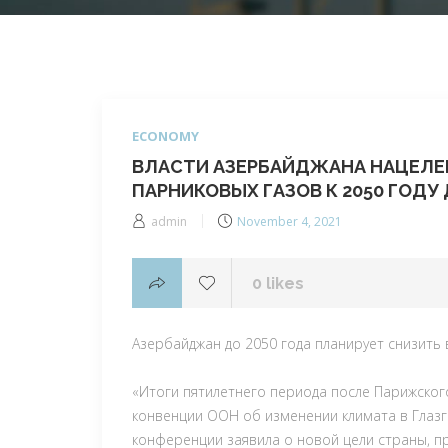
ECONOMY
ВЛАСТИ АЗЕРБАЙДЖАНА НАЦЕЛЕ
ПАРНИКОВЫХ ГАЗОВ К 2050 ГОДУ
Posted
admin
November 4, 2021
on
0
likes
Азербайджан до 2050 года планирует снизить
«Итоги пятилетнего периода после Парижског
конвенции ООН об изменении климата в Глазг
конференции заявила о новой цели страны, 